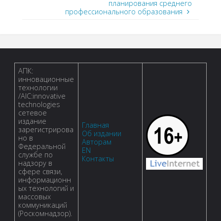
планирования среднего
профессионального образования
АПК:
инновационные
технологии
/AIC:innovative
technologies
сетевое
издание
Главная
зарегистрирова
Об издании
но в
Авторам
Федеральной
EN
службе по
Контакты
надзору в
сфере связи,
информационн
ых технологий и
массовых
коммуникаций
(Роскомнадзор).