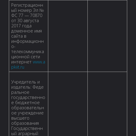
Регистрационн
ый номер Эл №
ФС 77 — 70870
от 30 августа
2017 года
доменное имя
сайта в
информационн
о-
телекоммуника
ционной сети
интернет
www.a
pkiit.ru
Учредитель и
издатель: Феде
ральное
государственно
е бюджетное
образовательн
ое учреждение
высшего
образования
Государственн
ый аграрный