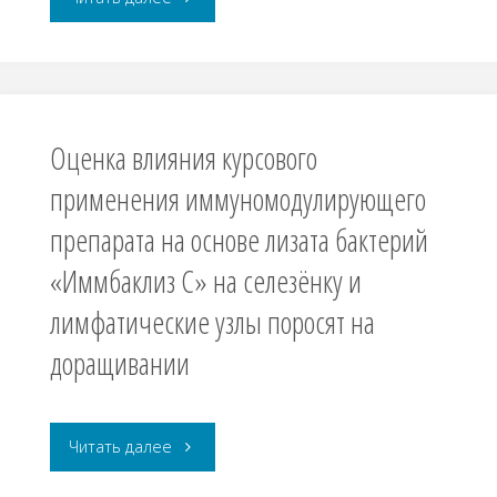
включая
некоторых
автономные
остеологических
округа"
признаков
Оценка влияния курсового
серебряного
применения иммуномодулирующего
препарата на основе лизата бактерий
карася
«Иммбаклиз C» на селезёнку и
Carassius
лимфатические узлы поросят на
gibelio
доращивании
(Bloch,
Авторы статей: Садыхов Э.Ф. Рубрика: 4.2.1. патология животных, морфология, физиология, …
1782)
"Оценка
Читать далее
из
влияния