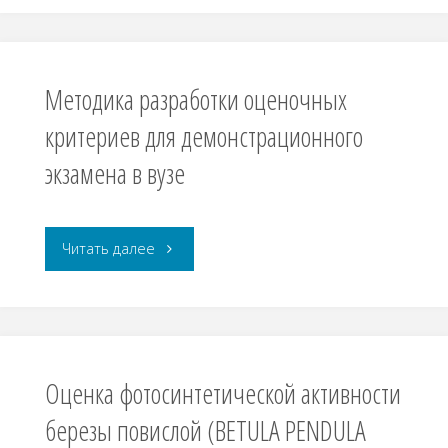
двух
курсового
удалённых
применения
Методика разработки оценочных
водоёмов"
иммуномодулирующего
критериев для демонстрационного
экзамена в вузе
препарата
на
Авторы статей: Чучкалова Е.И., Маскина О.Г. Рубрика: 5.8.1. общая педагогика, …
"Методика
Читать далее
основе
разработки
лизата
оценочных
бактерий
критериев
«Иммбаклиз
Оценка фотосинтетической активности
для
березы повислой (BETULA PENDULA
C»