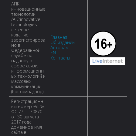
записей
АПК:
токсина,
инновационные
технологии
/AIC:innovative
вызывающего
technologies
сетевое
алиментарно-
издание
Главная
зарегистрирова
Об издании
но в
токсическую
Авторам
Федеральной
EN
службе по
Контакты
пароксизмальную
надзору в
сфере связи,
информационн
миоглобинурию
ых технологий и
массовых
(обзор)"
коммуникаций
(Роскомнадзор).
Регистрационн
ый номер Эл №
ФС 77 — 70870
от 30 августа
2017 года
доменное имя
сайта в