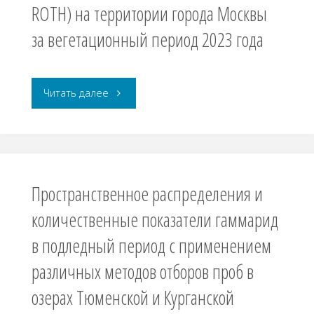
ROTH) на территории города Москвы
демонстрационного
на
за вегетационный период 2023 года
экзамена
селезёнку
в
Авторы статей: Журкин М.Ю., Боме Н.А. Рубрика: 1.5.15. экология Дата …
и
"Оценка
Читать далее
вузе"
лимфатические
фотосинтетической
узлы
активности
поросят
березы
Пространственное распределения и
на
повислой
количественные показатели гаммарид
доращивании"
в подледный период с применением
(BETULA
различных методов отборов проб в
PENDULA
озерах Тюменской и Курганской
ROTH)