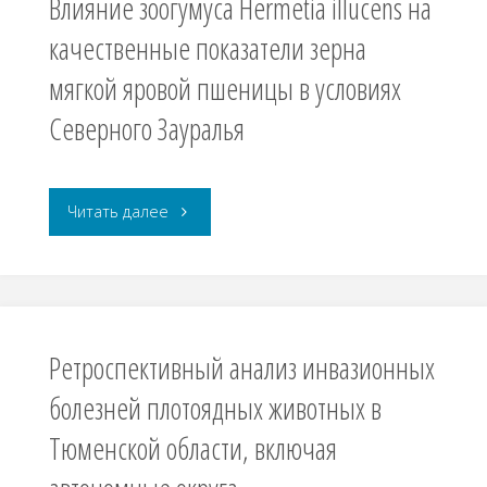
Влияние зоогумуса Hermetia illucens на
качественные показатели зерна
мягкой яровой пшеницы в условиях
Северного Зауралья
Авторы статей: Пушкарёва Е.А., Коваль Е.В., Лящев А.А. Рубрика: 1.5.15. …
"Влияние
Читать далее
зоогумуса
Hermetia
illucens
Ретроспективный анализ инвазионных
на
болезней плотоядных животных в
Тюменской области, включая
качественные