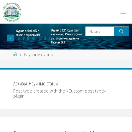
Перейти
к
содержанию
И
Искать
«
А
П
К
:
И
Н
Н
О
В
А
Ц
И
О
Н
Н
Ы
Е
Т
Е
Х
Н
О
Л
О
Г
И
И
»
Главная
Научные статьи
Архивы:
Научные статьи
Post type created with the «Custom post type»
plugin.