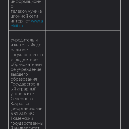
информационн
о-
телекоммуника
ционной сети
интернет
www.a
pkiit.ru
Учредитель и
издатель: Феде
ральное
государственно
е бюджетное
образовательн
ое учреждение
высшего
образования
Государственн
ый аграрный
университет
Северного
Зауралья
(реорганизован
в ФГАОУ ВО
Тюменский
государственны
й университет