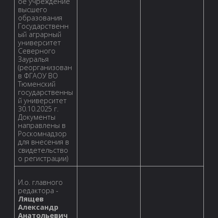
ое учреждение
высшего
образования
Государственн
ый аграрный
университет
Северного
Зауралья
(реорганизован
в ФГАОУ ВО
Тюменский
государственны
й университет
30.10.2025 г.
Документы
направлены в
Роскомнадзор
для внесения в
свидетельство
о регистрации)
И.о. главного
редактора -
Лящев
Александр
Анатольевич