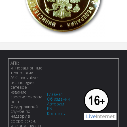
АПК:
инновационные
технологии
/AIC:innovative
technologies
сетевое
издание
Главная
зарегистрирова
Об издании
но в
Авторам
Федеральной
EN
службе по
Контакты
надзору в
сфере связи,
информационн