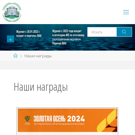
«
А
П
К
:
И
Н
Н
О
В
А
Ц
И
О
Н
Н
Ы
Е
Т
Е
Х
Н
О
Л
О
Г
И
И
»
Наши награды
Наши награды