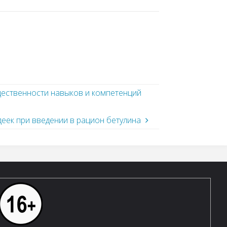
дественности навыков и компетенций
еек при введении в рацион бетулина