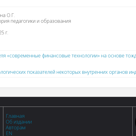
на О.Г.
тория педагогики и образования
5 г.
уля «современные финансовые технологии» на основе тож
огических показателей некоторых внутренних органов инд
Главная
Об издании
Авторам
EN