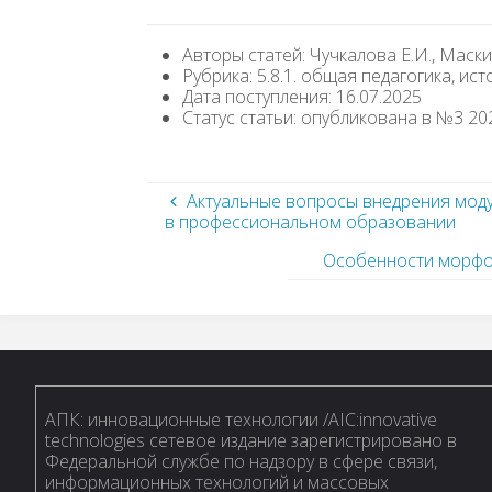
Авторы статей: Чучкалова Е.И., Маски
Рубрика: 5.8.1. общая педагогика, ис
Дата поступления: 16.07.2025
Статус статьи: опубликована в №3 202
Актуальные вопросы внедрения мод
в профессиональном образовании
Особенности морфол
АПК: инновационные технологии /AIC:innovative
technologies сетевое издание зарегистрировано в
Федеральной службе по надзору в сфере связи,
информационных технологий и массовых