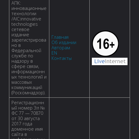
АПК:
инновационные
технологии
/AIC:innovative
technologies
сетевое
издание
Главная
зарегистрирова
Об издании
но в
Авторам
Федеральной
EN
службе по
Контакты
надзору в
сфере связи,
информационн
ых технологий и
массовых
коммуникаций
(Роскомнадзор).
Регистрационн
ый номер Эл №
ФС 77 — 70870
от 30 августа
2017 года
доменное имя
сайта в