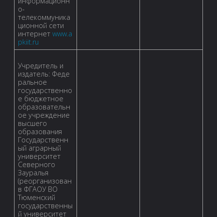
информационн
о-
телекоммуника
ционной сети
интернет
www.a
pkiit.ru
Учредитель и
издатель: Феде
ральное
государственно
е бюджетное
образовательн
ое учреждение
высшего
образования
Государственн
ый аграрный
университет
Северного
Зауралья
(реорганизован
в ФГАОУ ВО
Тюменский
государственны
й университет