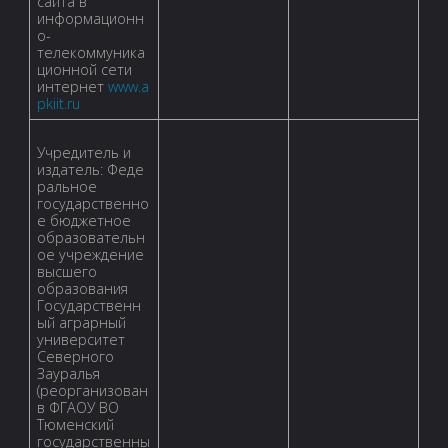
сайта в
информационн
о-
телекоммуника
ционной сети
интернет
www.a
pkiit.ru
Учредитель и
издатель: Феде
ральное
государственно
е бюджетное
образовательн
ое учреждение
высшего
образования
Государственн
ый аграрный
университет
Северного
Зауралья
(реорганизован
в ФГАОУ ВО
Тюменский
государственны