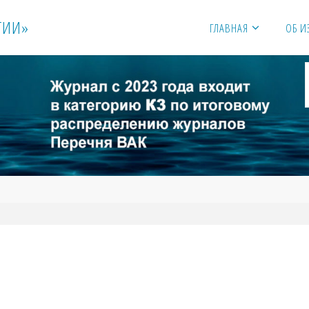
Г
И
И
»
ГЛАВНАЯ
ОБ И