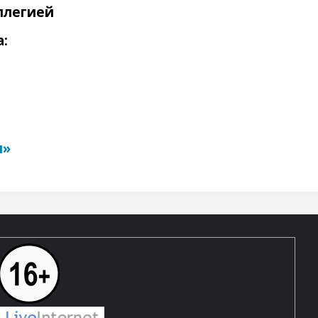
ллегией
:
и»